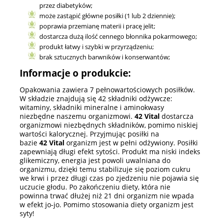
przez diabetyków;
może zastąpić główne posiłki (1 lub 2 dziennie);
poprawia przemianę materii i pracę jelit;
dostarcza dużą ilość cennego błonnika pokarmowego;
produkt łatwy i szybki w przyrządzeniu;
brak sztucznych barwników i konserwantów;
Informacje o produkcie:
Opakowania zawiera 7 pełnowartościowych posiłków.
W składzie znajdują się 42 składniki odżywcze:
witaminy, składniki mineralne i aminokwasy
niezbędne naszemu organizmowi.
42 Vital
dostarcza
organizmowi niezbędnych składników, pomimo niskiej
wartości kalorycznej. Przyjmując posiłki na
bazie
42 Vital
organizm jest w pełni odżywiony. Posiłki
zapewniają długi efekt sytości. Produkt ma niski indeks
glikemiczny, energia jest powoli uwalniana do
organizmu, dzięki temu stabilizuje się poziom cukru
we krwi i przez długi czas po zjedzeniu nie pojawia się
uczucie głodu. Po zakończeniu diety, która nie
powinna trwać dłużej niż 21 dni organizm nie wpada
w efekt jo-jo. Pomimo stosowania diety organizm jest
syty!