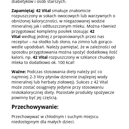
diabetyków i osób starszych.
Zapamiętaj: 42 Vital
smakuje znakomicie
rozpuszczony w sokach owocowych lub warzywnych o
obniżonej kaloryczności, w niegazowanej wodzie
mineralnej jak i odtłuszczonym mleku. Można również
przygotować kompletny posiłek stosując
42
Vital
według jednej z proponowanych przez nas
receptur – na słodko lub słono, na zimno lub gorąco-
wedle upodobań. Należy pamiętać, że w zależności od
sposobu przygotowania można spożyć dodatkową ilość
kalorii, np.
42 Vital
rozpuszczony w szklance chudego
mleka to dodatkowo ok. 100 kcal!
Ważne:
Podczas stosowania diety należy pić co
najmniej 2-3 litry płynów dziennie (najlepiej wody
mineralnej lub herbaty ziołowej). Sukces z 42 Vital
może zostać osiągnięty jedynie przy stosowaniu
niskokalorycznej diety. Pozostałe produkty spożywcze
powinny być jej częścią.
Przechowywanie:
Przechowywać w chłodnym i suchym miejscu
niedostępnym dla małych dzieci.