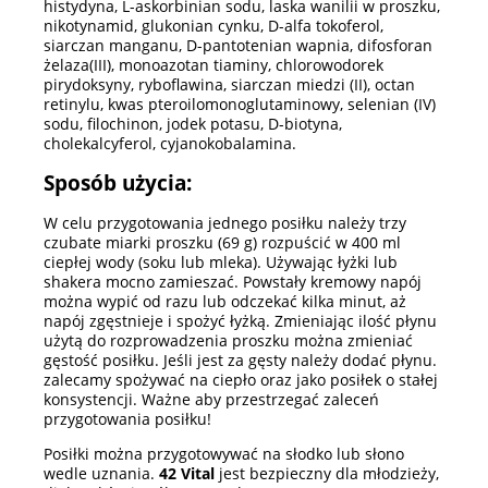
histydyna, L-askorbinian sodu, laska wanilii w proszku,
nikotynamid, glukonian cynku, D-alfa tokoferol,
siarczan manganu, D-pantotenian wapnia, difosforan
żelaza(III), monoazotan tiaminy, chlorowodorek
pirydoksyny, ryboflawina, siarczan miedzi (II), octan
retinylu, kwas pteroilomonoglutaminowy, selenian (IV)
sodu, filochinon, jodek potasu, D-biotyna,
cholekalcyferol, cyjanokobalamina.
Sposób użycia:
W celu przygotowania jednego posiłku należy trzy
czubate miarki proszku (69 g) rozpuścić w 400 ml
ciepłej wody (soku lub mleka). Używając łyżki lub
shakera mocno zamieszać. Powstały kremowy napój
można wypić od razu lub odczekać kilka minut, aż
napój zgęstnieje i spożyć łyżką. Zmieniając ilość płynu
użytą do rozprowadzenia proszku można zmieniać
gęstość posiłku. Jeśli jest za gęsty należy dodać płynu.
zalecamy spożywać na ciepło oraz jako posiłek o stałej
konsystencji. Ważne aby przestrzegać zaleceń
przygotowania posiłku!
Posiłki można przygotowywać na słodko lub słono
wedle uznania.
42 Vital
jest bezpieczny dla młodzieży,