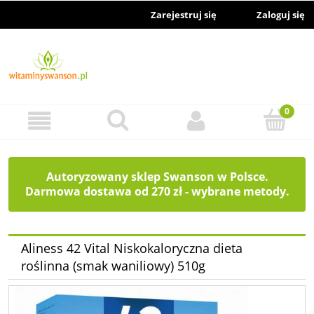
Zarejestruj się
Zaloguj się
Autoryzowany sklep Swanson w Polsce.
Darmowa dostawa od 270 zł - wybrane metody.
Aliness 42 Vital Niskokaloryczna dieta
roślinna (smak waniliowy) 510g