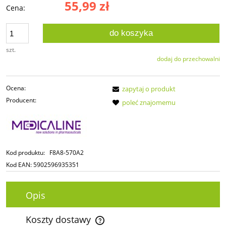
55,99 zł
Cena:
do koszyka
szt.
dodaj do przechowalni
Ocena:
zapytaj o produkt
Producent:
poleć znajomemu
Kod produktu:
F8A8-570A2
Kod EAN:
5902596935351
Opis
Koszty dostawy
Cena nie zawiera ewentualnych kosztów płatności