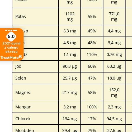
mg
mg
1102
771,0
Potas
55%
mg
mg
Żelazo
6,3 mg
45%
4,4 mg
5.0
Cynk
4,8 mg
48%
3,4 mg
2021
opinii
z całego
okresu
Miedź
1,1 mg
110%
0,76 mg
Jod
90,3 µg
60%
63,2 µg
Selen
25,7 µg
47%
18,0 µg
152,0
Magnez
217 mg
58%
mg
Mangan
3,2 mg
160%
2,3 mg
Chlorek
134 mg
17%
94,5 mg
Molibden
39,4 µg
79%
27,6 µg