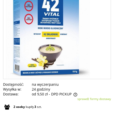
Dostępność:
na wyczerpaniu
Wysyłka w:
24 godziny
Dostawa:
od 9,50 zł
- DPD PICKUP
sprawdź formy dostawy
Cena nie zawiera ewentualnych kosztów płatności
2
osoby
kupiły
3
szt.