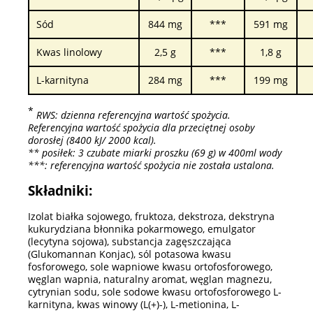
Sód
844 mg
***
591 mg
Kwas linolowy
2,5 g
***
1,8 g
L-karnityna
284 mg
***
199 mg
*
RWS: dzienna referencyjna wartość spożycia.
Referencyjna wartość spożycia dla przeciętnej osoby
dorosłej (8400 kJ/ 2000 kcal).
** posiłek: 3 czubate miarki proszku (69 g) w 400ml wody
***: referencyjna wartość spożycia nie została ustalona.
Składniki:
Izolat białka sojowego, fruktoza, dekstroza, dekstryna
kukurydziana błonnika pokarmowego, emulgator
(lecytyna sojowa), substancja zagęszczająca
(Glukomannan Konjac), sól potasowa kwasu
fosforowego, sole wapniowe kwasu ortofosforowego,
węglan wapnia, naturalny aromat, węglan magnezu,
cytrynian sodu, sole sodowe kwasu ortofosforowego L-
karnityna, kwas winowy (L(+)-), L-metionina, L-