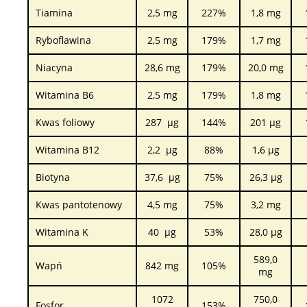
Tiamina
2,5 mg
227%
1,8 mg
Ryboflawina
2,5 mg
179%
1,7 mg
Niacyna
28,6 mg
179%
20,0 mg
Witamina B6
2,5 mg
179%
1,8 mg
Kwas foliowy
287 µg
144%
201 µg
Witamina B12
2,2 µg
88%
1,6 µg
Biotyna
37,6 µg
75%
26,3 µg
Kwas pantotenowy
4,5 mg
75%
3,2 mg
Witamina K
40 µg
53%
28,0 µg
589,0
Wapń
842 mg
105%
mg
1072
750,0
Fosfor
153%