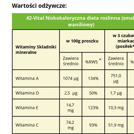
Wartości odżywcze:
42-Vital Niskokaloryczna dieta roslinna (sma
waniliowy)
w 3 czuba
w 100g proszku
miarka
(posiłek
Witaminy
Składniki
mineralne
Zawiera
Zawiera
*
%RWS
%
średnio
średnio
751,0
Witamina A
1074 µg
134%
µg
Witamina D
2,5 µg
50%
1,7 µg
14,7
Witamina E
123%
10,3 mg
mg
74,2
Witamina C
93%
51,9 mg
mg