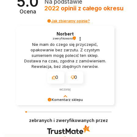
5.0
Na podstawie
2022
opinii
z całego okresu
Ocena
Jak zbieramy opinie?
Norbert
zweryfikowano
Nie mam do czego się przyczepić,
opakowanie bez zarzutu. Z czystym
sumieniem mogę polecić ten sklep.
Dostawa na czas, zgodna z zamówieniem.
Rewelacja, bez zbędnych nerwów.
0
0
wczoraj
Komentarz sklepu
Twoje słowa wiele dla nas znaczą! Cieszymy się,
że zakupy spełniły oczekiwania. Dołożymy
zebranych i zweryfikowanych przez
starań, by każda kolejna wizyta w naszym sklepie
była równie udana.