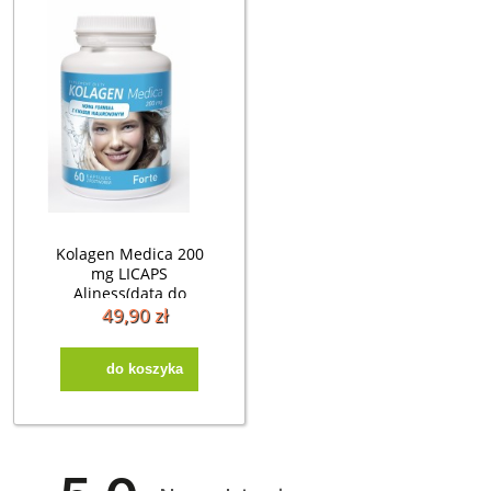
Kolagen Medica 200
mg LICAPS
Aliness(data do
31.01.2027)
49,90 zł
do koszyka