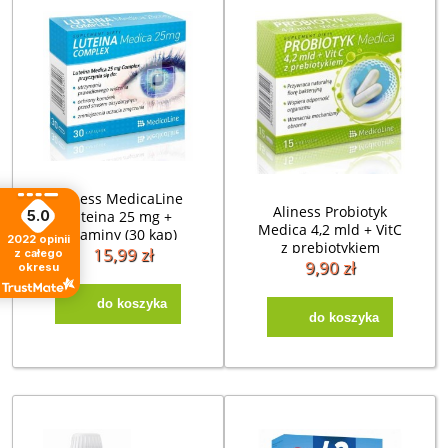
Aliness MedicaLine
Aliness Probiotyk
Luteina 25 mg +
5.0
Medica 4,2 mld + VitC
witaminy (30 kap)
2022
opinii
z prebiotykiem
data 30.01.2027
15,99 zł
z całego
(15kap)
9,90 zł
okresu
do koszyka
do koszyka