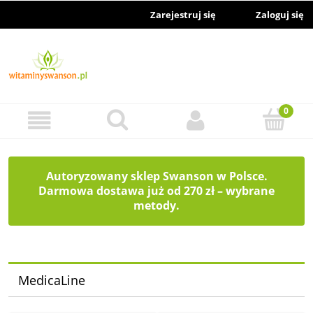
Zarejestruj się
Zaloguj się
Autoryzowany sklep Swanson w Polsce.
Darmowa dostawa już od 270 zł – wybrane
metody.
MedicaLine