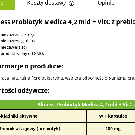
is
Koszty dostawy
Opinie
Cena nie zawiera ewentualnych k
ness Probiotyk Medica 4,2 mld + VitC z preb
płatności
nie zawiera laktozy;
nie zawiera glutenu;
nie zawiera soi;
produkt wolny od GMO;
ormacje o produkcie:
raca naturalną florę bakteryjną, wspiera odporność organizmu 
tości odżywcze:
Aliness Probiotyk Medica 4,2 mld + VitC 
Składniki aktywne
W 1 kapsułce
Błonnik akacjowy (prebiotyk)
100 mg