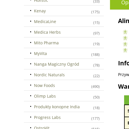
Holistic
(33)
Op
Kenay
(175)
Ali
MedicaLine
(15)
Medica Herbs
(97)
Mito Pharma
(19)
MyVita
(188)
Inf
Nanga Magiczny Ogród
(78)
Przyw
Nordic Naturals
(22)
War
Now Foods
(490)
Olimp Labs
(50)
Produkty konopne India
(18)
Progress Labs
(177)
OstroVit