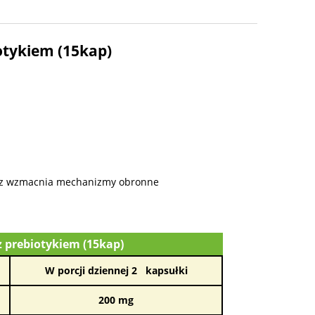
osztów
iotykiem (15kap)
oraz wzmacnia mechanizmy obronne
z prebiotykiem (15kap)
W porcji dziennej 2 kapsułki
200 mg