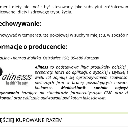
ment diety nie może być stosowany jako substytut zróżnicowane
icowanej diety i zdrowego trybu życia.
echowywanie:
howywać w temperaturze pokojowej w suchym miejscu, w sposób ni
ormacje o producencie:
aLine - Konrad Malitka, Ostrówiec 150, 05-480 Karczew
Aliness
to podstawowa linia produktów polskiej f
preparaty, łatwe do aplikacji, o wysokiej i szybkiej
wielu lat zajmuje się opracowywaniem zaawansow
nielicznych firm w branży posiadających nowocz
badawcze.
MedicaLine® spełnia najwy
zynowania
bazujące na standardzie farmaceutycznym GMP oraz HA
ikowani oraz cyklicznie audytowani pod kątem jakościowym.
ĘŚCIEJ KUPOWANE RAZEM