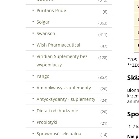
(515)
Puritans Pride
(6)
Solgar
(363)
Swanson
(411)
Wish Pharmaceutical
(47)
Viridian Suplementy bez
(128)
*ZDS 
wypełniaczy
**ZDS
Yango
Skł
(357)
Aminokwasy - suplementy
(20)
Błonn
krze
Antyoksydanty - suplementy
(24)
anima
Dieta i odchudzanie
(20)
Spo
Probiotyki
(21)
1-2 
Sprawność seksualna
(14)
Nie p