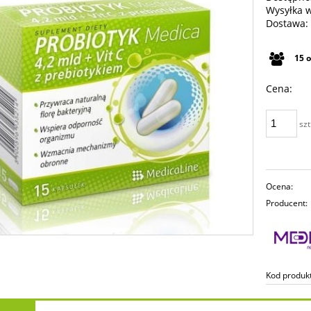
Wysyłka 
Dostawa:
Cena n
15
płatno
Cena:
szt
Ocena:
Producent:
Kod produk