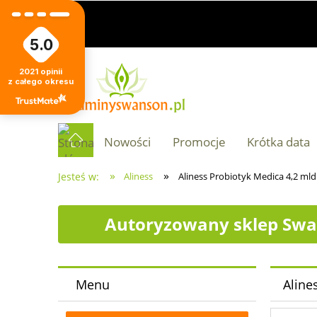
5.0
2021
opinii
z całego okresu
Nowości
Promocje
Krótka data
»
»
Jesteś w:
Aliness
Aliness Probiotyk Medica 4,2 mld
Autoryzowany sklep Swa
Menu
Aline