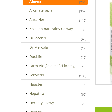
Aliness
(254)
Aromaterapia
(359)
Aura Herbals
(115)
Kolagen naturalny Colway
(30)
Dr Jacob's
(49)
Dr Mercola
(12)
DuoLife
(15)
Farm Vix (żele maści kremy)
(42)
ForMeds
(133)
Hauster
(6)
Hepatica
(62)
Herbaty i kawy
(22)