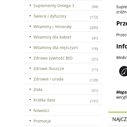
Suplementy Omega 3
Suple
(94)
zróżn
Świece i dyfuzory
(172)
Prz
Witaminy i minerały
(205)
Przec
Witaminy dla kobiet
(41)
Inf
Witaminy dla mężczyzn
(16)
Medic
Zdrowa żywność BIO
(21)
Zdrowe tłuszcze
(11)
Zdrowie i uroda
(120)
Zioła
(51)
Maga
weryf
Krótka data
(131)
Nowości
NAJCZ
Promocje