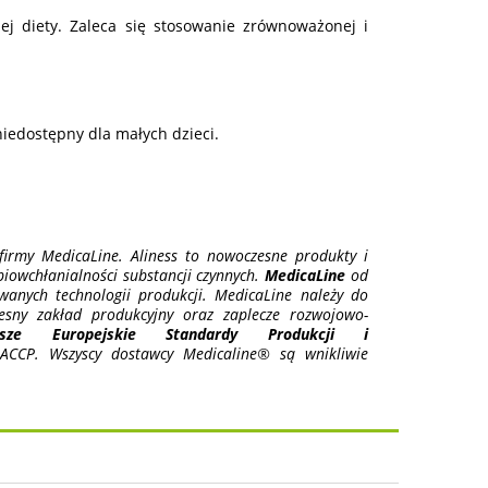
j diety. Zaleca się stosowanie zrównoważonej i
edostępny dla małych dzieci.
irmy MedicaLine. Aliness to nowoczesne produkty i
 biowchłanialności substancji czynnych.
MedicaLine
od
anych technologii produkcji. MedicaLine należy do
esny zakład produkcyjny oraz zaplecze rozwojowo-
ższe Europejskie Standardy Produkcji i
CCP. Wszyscy dostawcy Medicaline® są wnikliwie