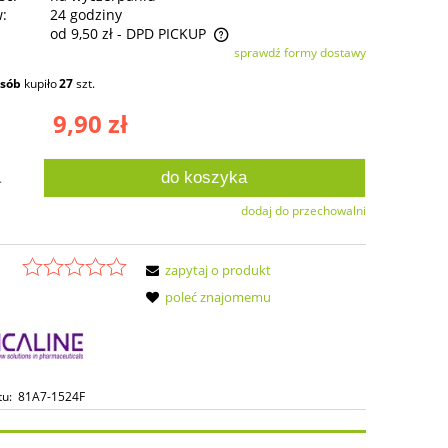
w:
24 godziny
od 9,50 zł
- DPD PICKUP
sprawdź formy dostawy
ie zawiera ewentualnych kosztów
osób
kupiło
27
szt.
ści
9,90 zł
do koszyka
.
dodaj do przechowalni
zapytaj o produkt
poleć znajomemu
tu:
81A7-1524F