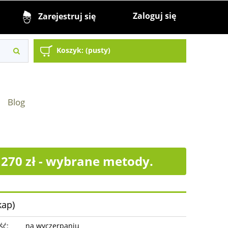
Zaloguj się
Zarejestruj się
Koszyk:
(pusty)
Blog
70 zł - wybrane metody.
kap)
ść:
na wyczerpaniu