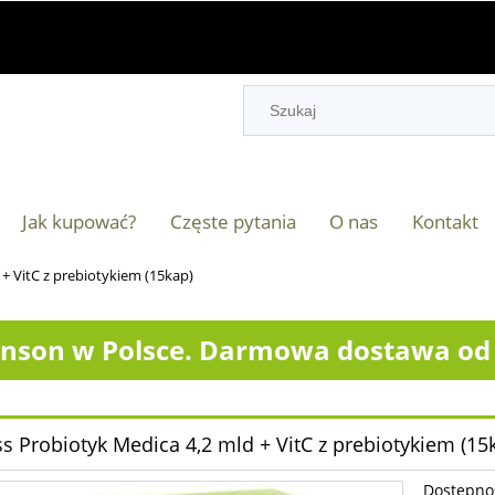
Jak kupować?
Częste pytania
O nas
Kontakt
 + VitC z prebiotykiem (15kap)
nson w Polsce. Darmowa dostawa od 2
ss Probiotyk Medica 4,2 mld + VitC z prebiotykiem (15
Dostępno