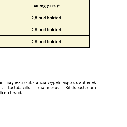
40 mg (50%)*
2,8 mld bakterii
2,8 mld bakterii
2,8 mld bakterii
ian magnezu (substancja wypełniająca), dwutlenek
m, Lactobacillus rhamnosus, Bifidobacterium
licerol, woda.