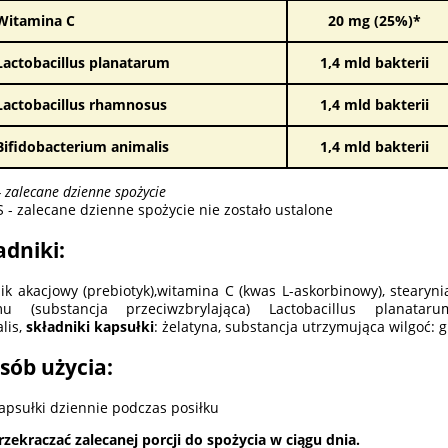
Witamina C
20 mg (25%)*
Lactobacillus planatarum
1,4 mld bakterii
Lactobacillus rhamnosus
1,4 mld bakterii
Bifidobacterium animalis
1,4 mld bakterii
- zalecane dzienne spożycie
 - zalecane dzienne spożycie nie zostało ustalone
adniki:
ik akacjowy (prebiotyk),witamina C (kwas L-askorbinowy), stearyn
mu (substancja przeciwzbrylająca) Lactobacillus planataru
lis,
składniki kapsułki
: żelatyna, substancja utrzymująca wilgoć: g
sób użycia:
kapsułki dziennie podczas posiłku
rzekraczać zalecanej porcji do spożycia w ciągu dnia.