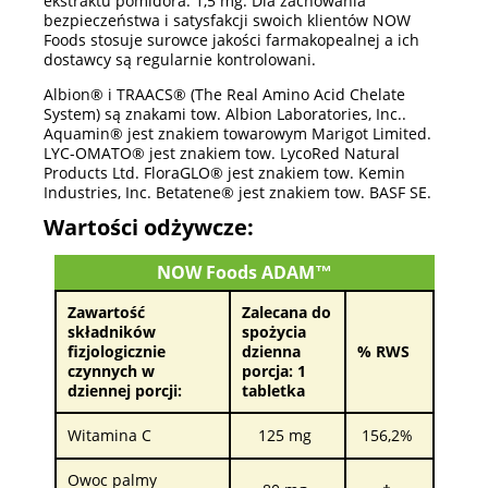
ekstraktu pomidora: 1,5 mg. Dla zachowania
bezpieczeństwa i satysfakcji swoich klientów NOW
Foods stosuje surowce jakości farmakopealnej a ich
dostawcy są regularnie kontrolowani.
Albion® i TRAACS® (The Real Amino Acid Chelate
System) są znakami tow. Albion Laboratories, Inc..
Aquamin® jest znakiem towarowym Marigot Limited.
LYC-OMATO® jest znakiem tow. LycoRed Natural
Products Ltd. FloraGLO® jest znakiem tow. Kemin
Industries, Inc. Betatene® jest znakiem tow. BASF SE.
Wartości odżywcze:
NOW Foods ADAM™
Zawartość
Zalecana do
składników
spożycia
fizjologicznie
dzienna
% RWS
czynnych w
porcja: 1
dziennej porcji:
tabletka
Witamina C
125 mg
156,2%
Owoc palmy