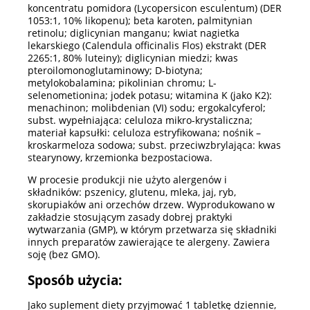
koncentratu pomidora (Lycopersicon esculentum) (DER
1053:1, 10% likopenu); beta karoten, palmitynian
retinolu; diglicynian manganu; kwiat nagietka
lekarskiego (Calendula officinalis Flos) ekstrakt (DER
2265:1, 80% luteiny); diglicynian miedzi; kwas
pteroilomonoglutaminowy; D-biotyna;
metylokobalamina; pikolinian chromu; L-
selenometionina; jodek potasu; witamina K (jako K2):
menachinon; molibdenian (VI) sodu; ergokalcyferol;
subst. wypełniająca: celuloza mikro-krystaliczna;
materiał kapsułki: celuloza estryfikowana; nośnik –
kroskarmeloza sodowa; subst. przeciwzbrylająca: kwas
stearynowy, krzemionka bezpostaciowa.
W procesie produkcji nie użyto alergenów i
składników: pszenicy, glutenu, mleka, jaj, ryb,
skorupiaków ani orzechów drzew. Wyprodukowano w
zakładzie stosującym zasady dobrej praktyki
wytwarzania (GMP), w którym przetwarza się składniki
innych preparatów zawierające te alergeny. Zawiera
soję (bez GMO).
Sposób użycia:
Jako suplement diety przyjmować 1 tabletkę dziennie,