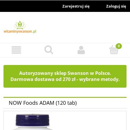
Zarejestruj się
Zaloguj się
Autoryzowany sklep Swanson w Polsce.
Darmowa dostawa od 270 zł - wybrane metody.
NOW Foods ADAM (120 tab)