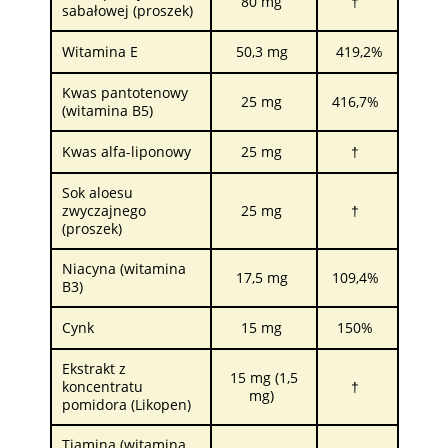
80 mg
†
sabałowej (proszek)
Witamina E
50,3 mg
419,2%
Kwas pantotenowy
25 mg
416,7%
(witamina B5)
Kwas alfa-liponowy
25 mg
†
Sok aloesu
zwyczajnego
25 mg
†
(proszek)
Niacyna (witamina
17,5 mg
109,4%
B3)
Cynk
15 mg
150%
Ekstrakt z
15 mg (1,5
koncentratu
†
mg)
pomidora (Likopen)
Tiamina (witamina