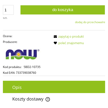
do koszyka
szt.
dodaj do przechowalni
Ocena:
zapytaj o produkt
Producent:
poleć znajomemu
Kod produktu:
5BD2-10735
Kod EAN:
733739038760
Opis
Koszty dostawy
Cena nie zawiera ewentualnych kosztów płatności