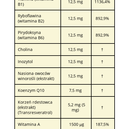
12,5 mg
1136,4%
B1)
Ryboflawina
12,5 mg
892,9%
(witamina B2)
Pirydoksyna
12,5 mg
892,9%
(witamina B6)
Cholina
12,5 mg
†
Inozytol
12,5 mg
†
Nasiona owoców
12,5 mg
†
winorośli (ekstrakt)
Koenzym Q10
7,5 mg
†
Korzeń rdestowca
5,2 mg (5
(ekstrakt)
†
mg)
(Transresveratrol)
Witamina A
1500 μg
187,5%