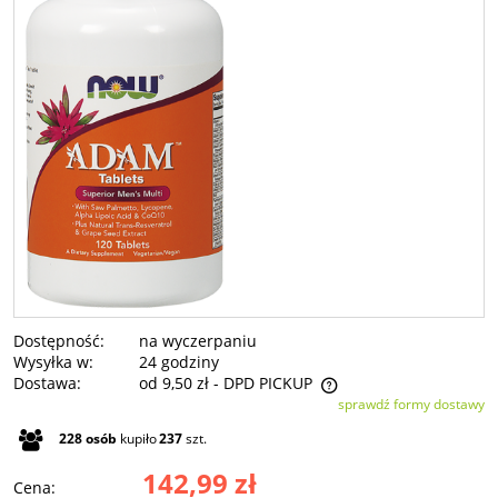
Dostępność:
na wyczerpaniu
Wysyłka w:
24 godziny
Dostawa:
od 9,50 zł
- DPD PICKUP
sprawdź formy dostawy
Cena nie zawiera ewentualnych kosztów płatności
228
osób
kupiło
237
szt.
142,99 zł
Cena: