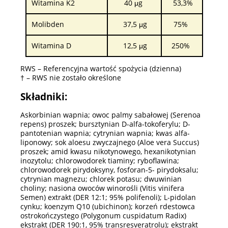
Witamina K2
40 μg
53,3%
Molibden
37,5 μg
75%
Witamina D
12,5 μg
250%
RWS – Referencyjna wartość spożycia (dzienna)
† – RWS nie zostało określone
Składniki:
Askorbinian wapnia; owoc palmy sabałowej (Serenoa
repens) proszek; bursztynian D-alfa-tokoferylu; D-
pantotenian wapnia; cytrynian wapnia; kwas alfa-
liponowy; sok aloesu zwyczajnego (Aloe vera Succus)
proszek; amid kwasu nikotynowego, hexanikotynian
inozytolu; chlorowodorek tiaminy; ryboflawina;
chlorowodorek pirydoksyny, fosforan-5- pirydoksalu;
cytrynian magnezu; chlorek potasu; dwuwinian
choliny; nasiona owoców winorośli (Vitis vinifera
Semen) extrakt (DER 12:1; 95% polifenoli); L-pidolan
cynku; koenzym Q10 (ubichinon); korzeń rdestowca
ostrokończystego (Polygonum cuspidatum Radix)
ekstrakt (DER 190:1, 95% transresveratrolu); ekstrakt