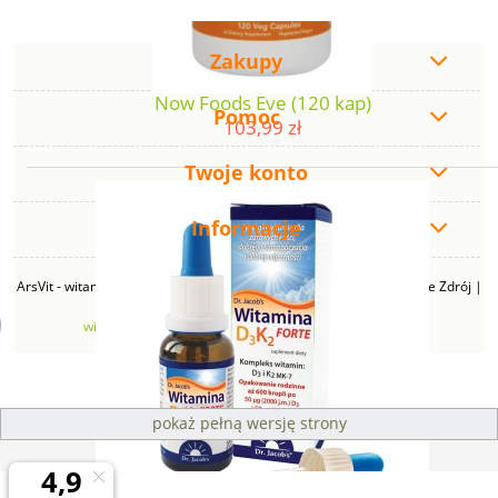
Zakupy
Now Foods Eve (120 kap)
Pomoc
103,99 zł
Twoje konto
Informacje
ArsVit - witaminyswanson.pl | ul. Zimowa 49B, 43-230 Goczałkowice Zdrój |
NIP: 6381219140 | REGON: 276280385 | Email:
witaminyswanson@gmail.com
| Telefon:
665 626 833
pokaż pełną wersję strony
Sklep internetowy Shoper Premium