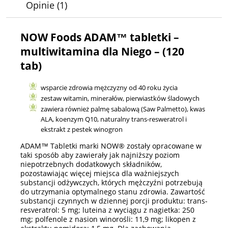
Opinie
(1)
NOW Foods ADAM™ tabletki –
multiwitamina dla Niego – (120
tab)
wsparcie zdrowia mężczyzny od 40 roku życia
zestaw witamin, minerałów, pierwiastków śladowych
zawiera również palmę sabalową (Saw Palmetto), kwas
ALA, koenzym Q10, naturalny trans-resweratrol i
ekstrakt z pestek winogron
ADAM™ Tabletki marki NOW® zostały opracowane w
taki sposób aby zawierały jak najniższy poziom
niepotrzebnych dodatkowych składników,
pozostawiając więcej miejsca dla ważniejszych
substancji odżywczych, których mężczyźni potrzebują
do utrzymania optymalnego stanu zdrowia. Zawartość
substancji czynnych w dziennej porcji produktu: trans-
resveratrol: 5 mg; luteina z wyciągu z nagietka: 250
mg; polfenole z nasion winorośli: 11,9 mg; likopen z