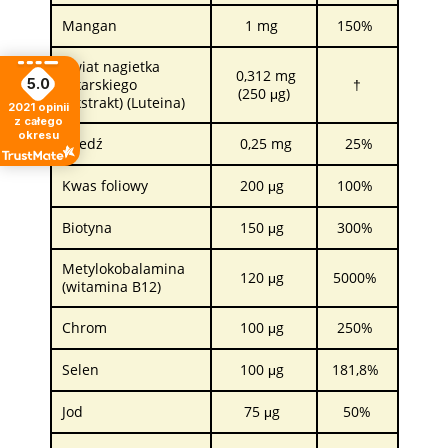
Mangan
1 mg
150%
Kwiat nagietka
0,312 mg
lekarskiego
†
5.0
(250 μg)
(ekstrakt) (Luteina)
2021
opinii
z całego
okresu
Miedź
0,25 mg
25%
Kwas foliowy
200 μg
100%
Biotyna
150 μg
300%
Metylokobalamina
120 μg
5000%
(witamina B12)
Chrom
100 μg
250%
Selen
100 μg
181,8%
Jod
75 μg
50%