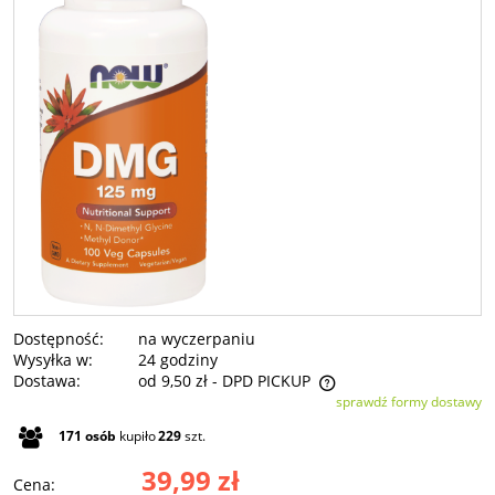
Dostępność:
na wyczerpaniu
Wysyłka w:
24 godziny
Dostawa:
od 9,50 zł
- DPD PICKUP
sprawdź formy dostawy
Cena nie zawiera ewentualnych kosztów płatności
171
osób
kupiło
229
szt.
39,99 zł
Cena: