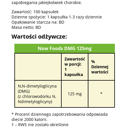
zapobiegania jakiejkolwiek chorobie.
Zawartość: 100 kapsułek
Dzienne spożycie: 1 kapsułka 1-3 razy dziennie
Opakowanie starcza na: BD
Masa netto: BD
Wartości odżywcze:
Now Foods DMG 125mg
Zawartość
%
w porcji:
Dziennej
1
wartości
kapsułka
N,N-dimetyloglicyna
(DMG)
125 mg
*
(z chlorowodorku N,
Ndimetyloglicyny)
* Procent dziennego zapotrzebowania odpowiada
diecie 2000 kalorii.
† – RWS nie zostało określone