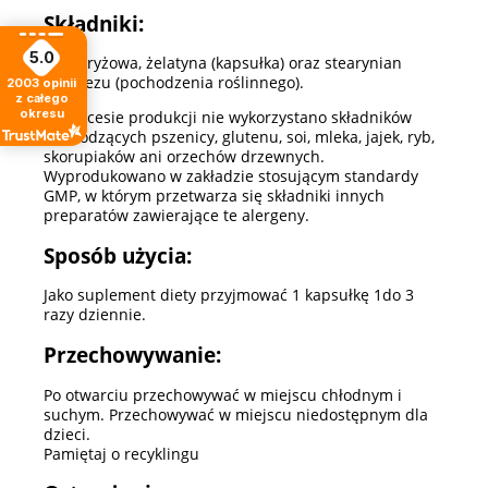
Składniki:
5.0
Mąka ryżowa, żelatyna (kapsułka) oraz stearynian
magnezu (pochodzenia roślinnego).
2003
opinii
z całego
okresu
W procesie produkcji nie wykorzystano składników
pochodzących pszenicy, glutenu, soi, mleka, jajek, ryb,
skorupiaków ani orzechów drzewnych.
Wyprodukowano w zakładzie stosującym standardy
GMP, w którym przetwarza się składniki innych
preparatów zawierające te alergeny.
Sposób użycia:
Jako suplement diety przyjmować 1 kapsułkę 1do 3
razy dziennie.
Przechowywanie:
Po otwarciu przechowywać w miejscu chłodnym i
suchym. Przechowywać w miejscu niedostępnym dla
dzieci.
Pamiętaj o recyklingu