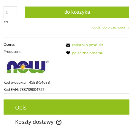
do koszyka
szt.
dodaj do przechowalni
Ocena:
zapytaj o produkt
Producent:
poleć znajomemu
Kod produktu:
45BB-5468B
Kod EAN:
733739004727
Opis
Koszty dostawy
Cena nie zawiera ewentualnych kosztów płatności