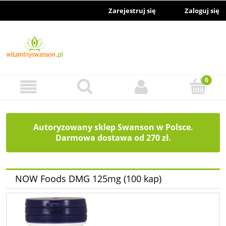
Zarejestruj się
Zaloguj się
Autoryzowany sklep Swanson w Polsce.
Darmowa dostawa od 270 zł.
NOW Foods DMG 125mg (100 kap)