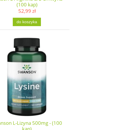
(100 kap)
52,99 zł
do koszyka
nson L-Lizyna 500mg - (100
kap)