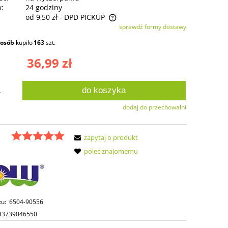
w:
24 godziny
od 9,50 zł
- DPD PICKUP
sprawdź formy dostawy
ie zawiera ewentualnych kosztów
osób
kupiło
163
szt.
ści
36,99 zł
do koszyka
.
dodaj do przechowalni
zapytaj o produkt
poleć znajomemu
tu:
6504-90556
33739046550