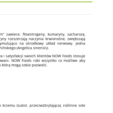
osztów
 zawiera: fitoestrogeny, kumaryny, sacharozę,
ryny rozszerzają naczynia krwionośne, zwiększają
tymulująco na ośrodkowy układ nerwowy. Jedna
ińskiego (Angelica sinensis).
 i satysfakcji swoich klientów NOW Foods stosuje
lowani. NOW Foods robi wszystko co możliwe aby
 którą mogą sobie pozwolić.
 krzemu (subst. przeciwzbrylająca), roślinne sole