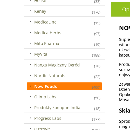
Holistic
(33)
Op
Kenay
(176)
MedicaLine
(15)
NOW
Medica Herbs
(97)
Suple
Mito Pharma
witam
(19)
ukrw
MyVita
kapsu
(188)
Produ
Nanga Magiczny Ogród
(78)
surow
najwy
Nordic Naturals
(22)
Zawar
Now Foods
(490)
Dzien
Opako
Olimp Labs
(50)
Masa 
Produkty konopne India
(18)
Skła
Progress Labs
(177)
Spros
magne
OstroVit