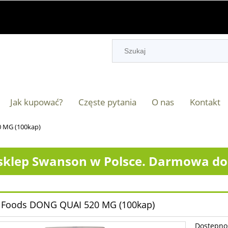
Jak kupować?
Częste pytania
O nas
Kontakt
 MG (100kap)
klep Swanson w Polsce. Darmowa dos
Foods DONG QUAI 520 MG (100kap)
Dostępno