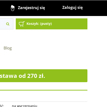
Zaloguj się
Zarejestruj się
Koszyk:
(pusty)
Blog
tawa od 270 zł.
ść:
na wyczerpaniu