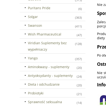
(515)
Nie z
Puritans Pride
(6)
Spo
Solgar
(363)
Zalec
Swanson
porcj
(411)
Produ
Wish Pharmaceutical
(47)
diety
Viridian Suplementy bez
(128)
Prz
wypełniaczy
Po ot
Yango
(357)
Ost
Aminokwasy - suplementy
(20)
Nie s
Antyoksydanty - suplementy
(24)
uczul
Inf
Dieta i odchudzanie
(20)
Probiotyki
(21)
Sprawność seksualna
(14)