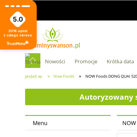
5.0
2016
opinii
z całego okresu
Nowości
Promocje
Krótka data
»
»
Jesteś w:
Now Foods
NOW Foods DONG QUAI 520
Autoryzowany s
Menu
NOW 