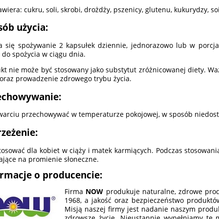
awiera: cukru, soli, skrobi, drożdży, pszenicy, glutenu, kukurydzy, s
sób użycia:
a się spożywanie 2 kapsułek dziennie, jednorazowo lub w porcja
i do spożycia w ciągu dnia.
kt nie może być stosowany jako substytut zróżnicowanej diety. Wa
 oraz prowadzenie zdrowego trybu życia.
echowywanie:
warciu przechowywać w temperaturze pokojowej, w sposób niedostę
rzeżenie:
tosować dla kobiet w ciąży i matek karmiących. Podczas stosowania
ające na promienie słoneczne.
ormacje o producencie:
Firma
NOW
produkuje naturalne, zdrowe prod
1968, a jakość oraz bezpieczeństwo produktów
Misją naszej firmy jest nadanie naszym produ
zdrowsze życie. Nieustannie wypełniamy tę m