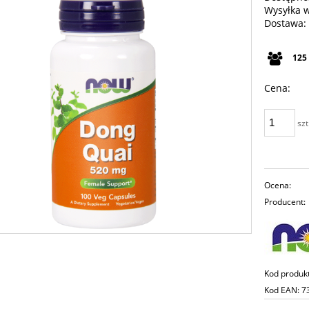
Wysyłka 
Dostawa:
Cena n
125
płatno
Cena:
szt
Ocena:
Producent:
Kod produk
Kod EAN:
7