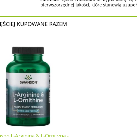
pierwszorzędnej jakości, które stanowią uzupeł
ĘŚCIEJ KUPOWANE RAZEM
son L-Arginina & L-Ornityna -