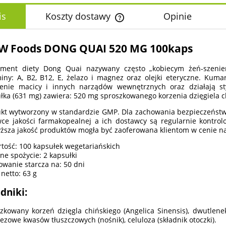
is
Koszty dostawy
Opinie
Cena nie zawiera ewentualnych k
 Foods DONG QUAI 520 MG 100kaps
płatności
ment diety Dong Quai nazywany często „kobiecym żeń-szeniem”
iny: A, B2, B12, E, żelazo i magnez oraz olejki eteryczne. Kuma
ienie macicy i innych narządów wewnętrznych oraz działają s
łka (631 mg) zawiera: 520 mg sproszkowanego korzenia dzięgiela ch
kt wytworzony w standardzie GMP. Dla zachowania bezpieczeństwa
ce jakości farmakopealnej a ich dostawcy są regularnie kontro
ższa jakość produktów mogła być zaoferowana klientom w cenie na
tość: 100 kapsułek wegetariańskich
ne spożycie: 2 kapsułki
wanie starcza na: 50 dni
netto: 63 g
dniki:
zkowany korzeń dzięgla chińskiego (Angelica Sinensis), dwutlenek
zowe kwasów tłuszczowych (nośnik), celuloza (składnik otoczki).