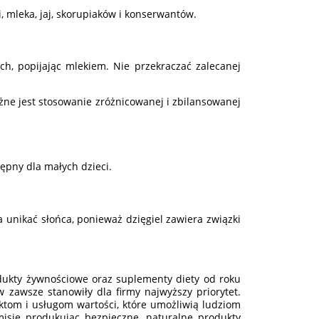
oi, mleka, jaj, skorupiaków i konserwantów.
ch, popijając mlekiem. Nie przekraczać zalecanej
żne jest stosowanie zróżnicowanej i zbilansowanej
pny dla małych dzieci.
 unikać słońca, ponieważ dzięgiel zawiera związki
ukty żywnościowe oraz suplementy diety od roku
 zawsze stanowiły dla firmy najwyższy priorytet.
ktom i usługom wartości, które umożliwią ludziom
isję produkując bezpieczne, naturalne produkty