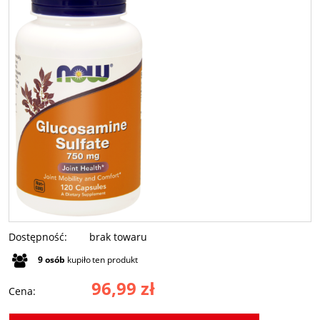
Dostępność:
brak towaru
9
osób
kupiło
ten produkt
96,99 zł
Cena: