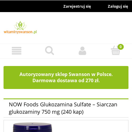
Zarejestruj się
Zaloguj się
Autoryzowany sklep Swanson w Polsce.
Darmowa dostawa od 270 zł.
NOW Foods Glukozamina Sulfate – Siarczan
glukozaminy 750 mg (240 kap)