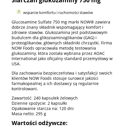
Siarczan glukozaminy 750 mg
wsparcie komfortu i ruchomości stawów
Glucosamine Sulfate 750 mg marki NOW® zawiera
dobrze znany składnik wspomagający komfort i
zdrowie stawów. Glukozamina jest podstawowym
budulcem dla glikozoaminoglikanów (GAG) i
proteoglikanów, głównych składniki chrząstki. Firma
NOW Foods opracowała metodę testowania
glukozaminy, która została wybrana przez AOAC
International jako oficjalny standard przemysłowy w
USA.
Dla zachowania bezpieczeństwa i satysfakcji swoich
klientów NOW Foods stosuje surowce jakości
farmakopealnej a ich dostawcy są regularnie
kontrolowani.
Zawartość: 240 kapsułek żelowych
Dzienne spożycie: 2 kapsułki
Opakowanie starcza na: 120 dni
Masa netto: 295 g
Wartości odżywcze: