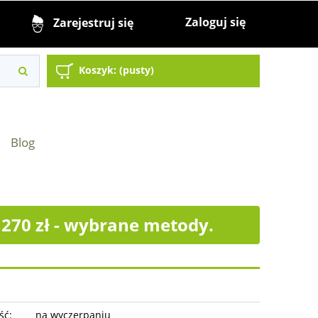
Zaloguj się
Zarejestruj się
Koszyk:
(pusty)
Blog
70 zł - wybrane metody.
ść:
na wyczerpaniu