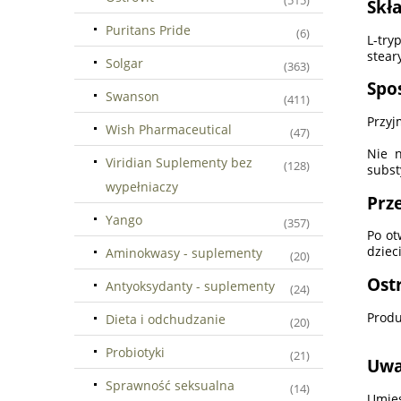
(515)
Skła
Puritans Pride
(6)
L-try
stear
Solgar
(363)
Spo
Swanson
(411)
Przyj
Wish Pharmaceutical
(47)
Nie n
Viridian Suplementy bez
(128)
subst
wypełniaczy
Prz
Yango
(357)
Po ot
dzieci
Aminokwasy - suplementy
(20)
Ost
Antyoksydanty - suplementy
(24)
Produ
Dieta i odchudzanie
(20)
Probiotyki
(21)
Uwa
Sprawność seksualna
(14)
Umies