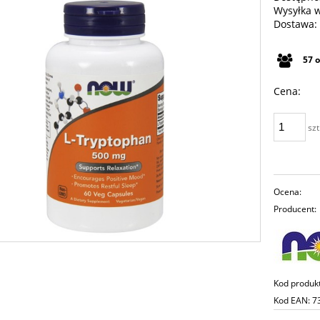
Wysyłka 
Dostawa:
Cena n
57
płatno
Cena:
szt
Ocena:
Producent:
Kod produk
Kod EAN:
7