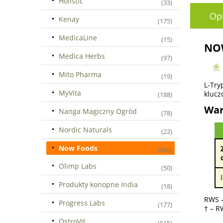
Holistic
(33)
Op
Kenay
(175)
MedicaLine
(15)
NOW
Medica Herbs
(97)
Mito Pharma
(19)
L-Try
MyVita
klucz
(188)
War
Nanga Magiczny Ogród
(78)
Nordic Naturals
(22)
Now Foods
(490)
Olimp Labs
(50)
Produkty konopne India
(18)
RWS –
Progress Labs
(177)
† – R
OstroVit