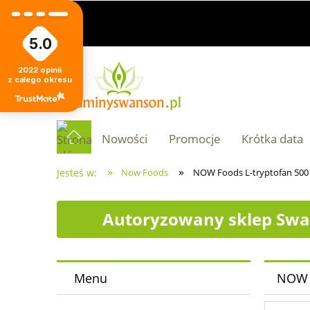
5.0
2022
opinii
z całego okresu
Nowości
Promocje
Krótka data
»
»
Jesteś w:
Now Foods
NOW Foods L-tryptofan 500 
Autoryzowany sklep Swa
Menu
NOW F