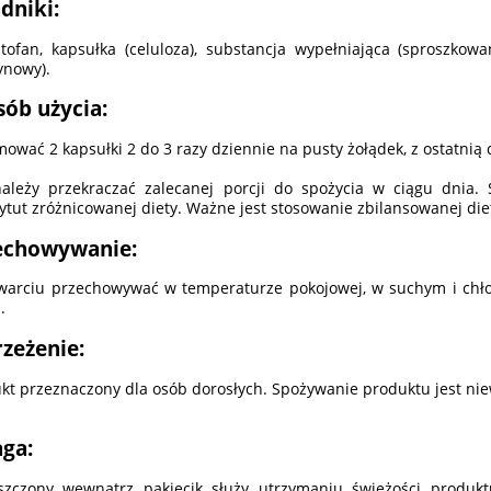
dniki:
ptofan, kapsułka (celuloza), substancja wypełniająca (sproszkowa
ynowy).
sób użycia:
mować 2 kapsułki 2 do 3 razy dziennie na pusty żołądek, z ostatni
ależy przekraczać zalecanej porcji do spożycia w ciągu dnia
ytut zróżnicowanej diety. Ważne jest stosowanie zbilansowanej di
echowywanie:
warciu przechowywać w temperaturze pokojowej, w suchym i chł
.
rzeżenie:
kt przeznaczony dla osób dorosłych. Spożywanie produktu jest nie
ga:
zczony wewnątrz pakiecik służy utrzymaniu świeżości produkt