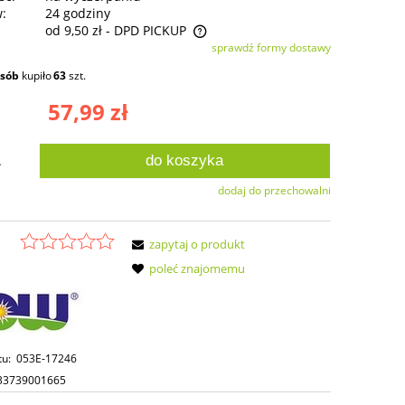
w:
24 godziny
od 9,50 zł
- DPD PICKUP
sprawdź formy dostawy
ie zawiera ewentualnych kosztów
osób
kupiło
63
szt.
ści
57,99 zł
do koszyka
.
dodaj do przechowalni
zapytaj o produkt
poleć znajomemu
tu:
053E-17246
33739001665