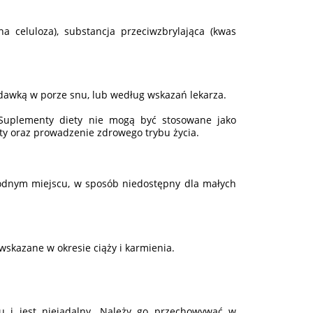
na celuloza), substancja przeciwzbrylająca (kwas
ą dawką w porze snu, lub według wskazań lekarza.
. Suplementy diety nie mogą być stosowane jako
ety oraz prowadzenie zdrowego trybu życia.
odnym miejscu, w sposób niedostępny dla małych
wskazane w okresie ciąży i karmienia.
u i jest niejadalny. Należy go przechowywać w