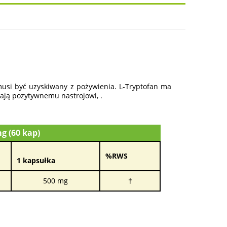
osztów
usi być uzyskiwany z pożywienia. L-Tryptofan ma
jają pozytywnemu nastrojowi, .
g (60 kap)
%RWS
1 kapsułka
500 mg
†