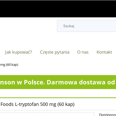
Jak kupować?
Częste pytania
O nas
Kontakt
mg (60 kap)
nson w Polsce. Darmowa dostawa od 2
oods L-tryptofan 500 mg (60 kap)
Dostępno