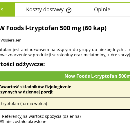
is
Koszty dostawy
Opinie
Cena nie zawiera ewentualnych k
 Foods l-tryptofan 500 mg (60 kap)
płatności
Wspiera sen
ptofan jest aminokwasem należącym do grupy do niezbędnych . m
owe znaczenie w produkcji serotoniny oraz melatoniny, które sprzy
tości odżywcze:
Now Foods L-tryptofan 500m
Zawartość składników fizjologicznie
czynnych w dziennej porcji:
l-tryptofan (forma wolna)
 Referencyjna wartość spożycia (dzienna)
WS nie zostało określone