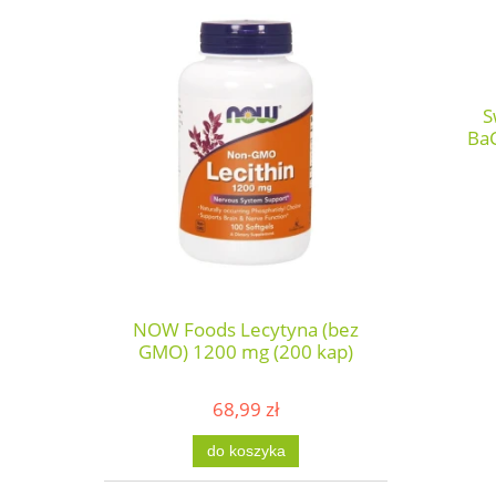
S
BaC
NOW Foods Lecytyna (bez
GMO) 1200 mg (200 kap)
68,99 zł
do koszyka