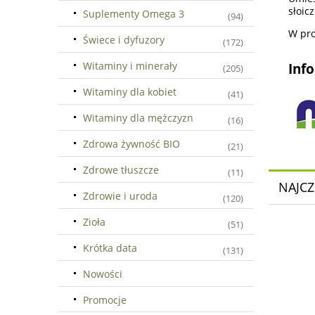
słoic
Suplementy Omega 3
(94)
W pro
Świece i dyfuzory
(172)
Witaminy i minerały
Inf
(205)
Witaminy dla kobiet
(41)
Witaminy dla mężczyzn
(16)
Zdrowa żywność BIO
(21)
Zdrowe tłuszcze
(11)
NAJCZ
Zdrowie i uroda
(120)
Zioła
(51)
Krótka data
(131)
Nowości
Promocje