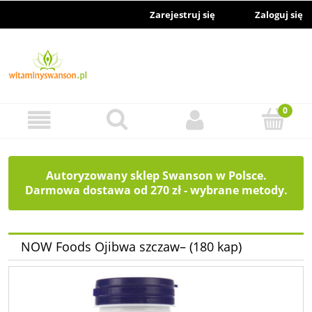
Zarejestruj się
Zaloguj się
Autoryzowany sklep Swanson w Polsce.
Darmowa dostawa od 270 zł - wybrane metody.
NOW Foods Ojibwa szczaw– (180 kap)