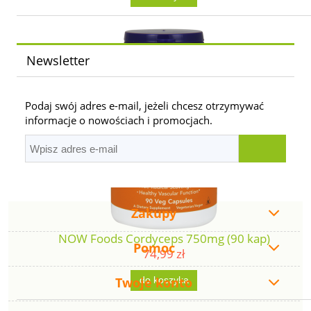
Newsletter
Podaj swój adres e-mail, jeżeli chcesz otrzymywać
informacje o nowościach i promocjach.
Zakupy
NOW Foods Cordyceps 750mg (90 kap)
Pomoc
74,99 zł
Twoje konto
do koszyka