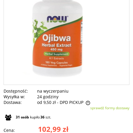
Dostępność:
na wyczerpaniu
Wysyłka w:
24 godziny
Dostawa:
od 9,50 zł
- DPD PICKUP
sprawdź formy dostawy
Cena nie zawiera ewentualnych kosztów płatności
31
osób
kupiło
36
szt.
102,99 zł
Cena: