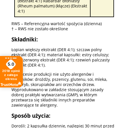
(ekstrakt 4:1) Rabarbar dłoniasty
(Rheum palmatum) (kłącze) (Ekstrakt
4:1)
RWS – Referencyjna wartość spożycia (dzienna)
† – RWS nie zostało określone
Składniki:
Łopian większy ekstrakt (DER 4:1); szczaw polny
ekstrakt (DER 4:1); materiał kapsułki: estry celulozy;
wiąz czerwony ekstrakt (DER 4:1); rzewień palczasty
5.0
ekstrakt (DER 4:1).
2018
opinii
W procesie produkcji nie użyto alergenów i
z całego
składników: drożdży, pszenicy, glutenu, soi, mleka,
okresu
jajek, ryb, skorupiaków ani orzechów drzew.
Wyprodukowano w zakładzie stosującym zasady
dobrej praktyki wytwarzania (GMP), w którym
przetwarza się składniki innych preparatów
zawierające te alergeny.
Sposób użycia:
Dorośli: 2 kapsułka dziennie, najlepiej 30 minut przed