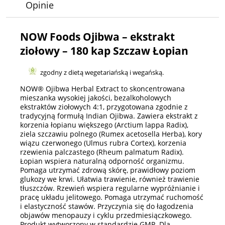
Opinie
NOW Foods Ojibwa – ekstrakt
ziołowy – 180 kap Szczaw Łopian
zgodny z dietą wegetariańską i wegańską.
NOW® Ojibwa Herbal Extract to skoncentrowana
mieszanka wysokiej jakości, bezalkoholowych
ekstraktów ziołowych 4:1, przygotowana zgodnie z
tradycyjną formułą Indian Ojibwa. Zawiera ekstrakt z
korzenia łopianu większego (Arctium lappa Radix),
ziela szczawiu polnego (Rumex acetosella Herba), kory
wiązu czerwonego (Ulmus rubra Cortex), korzenia
rzewienia palczastego (Rheum palmatum Radix).
Łopian wspiera naturalną odporność organizmu.
Pomaga utrzymać zdrową skórę, prawidłowy poziom
glukozy we krwi. Ułatwia trawienie, również trawienie
tłuszczów. Rzewień wspiera regularne wypróżnianie i
pracę układu jelitowego. Pomaga utrzymać ruchomość
i elastyczność stawów. Przyczynia się do łagodzenia
objawów menopauzy i cyklu przedmiesiączkowego.
Produkt wytworzony w standardzie GMP. Dla