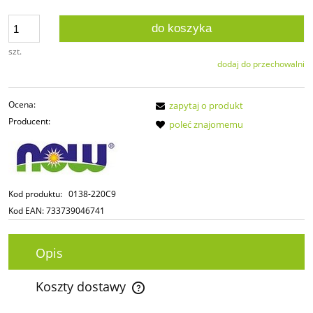
do koszyka
szt.
dodaj do przechowalni
Ocena:
zapytaj o produkt
Producent:
poleć znajomemu
Kod produktu:
0138-220C9
Kod EAN:
733739046741
Opis
Koszty dostawy
Cena nie zawiera ewentualnych kosztów płatności