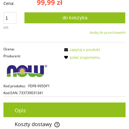
99,99 zł
Cena:
do koszyka
szt.
dodaj do przechowalni
Ocena:
zapytaj o produkt
Producent:
poleć znajomemu
Kod produktu:
FDF8-995DF1
Kod EAN:
733739031341
Opis
Koszty dostawy
Cena nie zawiera ewentualnych kosztów płatności