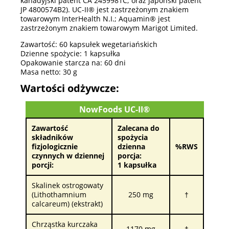
kanadyjski patent CA 2459981C; oraz japoński patent
JP 4800574B2). UC-II® jest zastrzeżonym znakiem
towarowym InterHealth N.I.; Aquamin® jest
zastrzeżonym znakiem towarowym Marigot Limited.
Zawartość: 60 kapsułek wegetariańskich
Dzienne spożycie: 1 kapsułka
Opakowanie starcza na: 60 dni
Masa netto: 30 g
Wartości odżywcze:
NowFoods UC-II®
Zawartość
Zalecana do
składników
spożycia
fizjologicznie
dzienna
%RWS
czynnych w dziennej
porcja:
porcji:
1 kapsułka
Skalinek ostrogowaty
(Lithothamnium
250 mg
†
calcareum) (ekstrakt)
Chrząstka kurczaka
1170 mg
†