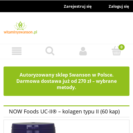
Zarejestruj się
Zaloguj się
Autoryzowany sklep Swanson w Polsce.
Darmowa dostawa już od 270 zł – wybrane
metody.
NOW Foods UC-II® – kolagen typu II (60 kap)