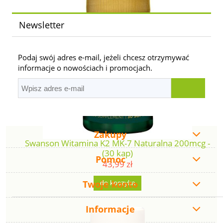
Newsletter
Podaj swój adres e-mail, jeżeli chcesz otrzymywać
informacje o nowościach i promocjach.
Zakupy
Swanson Witamina K2 MK-7 Naturalna 200mcg -
(30 kap)
Pomoc
43,99 zł
Twoje konto
do koszyka
Informacje