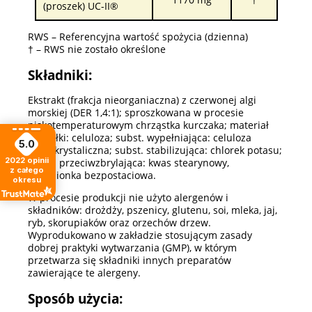
(proszek) UC-II®
RWS – Referencyjna wartość spożycia (dzienna)
† – RWS nie zostało określone
Składniki:
Ekstrakt (frakcja nieorganiaczna) z czerwonej algi
morskiej (DER 1,4:1); sproszkowana w procesie
niskotemperaturowym chrząstka kurczaka; materiał
kapsułki: celuloza; subst. wypełniająca: celuloza
5.0
mikrokrystaliczna; subst. stabilizująca: chlorek potasu;
2022
opinii
subst. przeciwzbrylająca: kwas stearynowy,
z całego
krzemionka bezpostaciowa.
okresu
W procesie produkcji nie użyto alergenów i
składników: drożdży, pszenicy, glutenu, soi, mleka, jaj,
ryb, skorupiaków oraz orzechów drzew.
Wyprodukowano w zakładzie stosującym zasady
dobrej praktyki wytwarzania (GMP), w którym
przetwarza się składniki innych preparatów
zawierające te alergeny.
Sposób użycia: