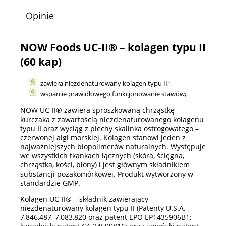
Opinie
NOW Foods UC-II® – kolagen typu II
(60 kap)
zawiera niezdenaturowany kolagen typu II;
wsparcie prawidłowego funkcjonowanie stawów;
NOW UC-II® zawiera sproszkowaną chrząstkę
kurczaka z zawartością niezdenaturowanego kolagenu
typu II oraz wyciąg z plechy skalinka ostrogowatego –
czerwonej algi morskiej. Kolagen stanowi jeden z
najważniejszych biopolimerów naturalnych. Występuje
we wszystkich tkankach łącznych (skóra, ścięgna,
chrząstka, kości, błony) i jest głównym składnikiem
substancji pozakomórkowej. Produkt wytworzony w
standardzie GMP.
Kolagen UC-II® – składnik zawierający
niezdenaturowany kolagen typu II (Patenty U.S.A.
7,846,487, 7,083,820 oraz patent EPO EP1435906B1;