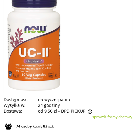
Dostępność:
na wyczerpaniu
Wysyłka w:
24 godziny
Dostawa:
od 9,50 zł
- DPD PICKUP
sprawdź formy dostawy
Cena nie zawiera ewentualnych kosztów płatności
74
osoby
kupiły
83
szt.