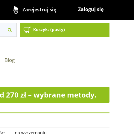
Zaloguj się
Zarejestruj się
Koszyk:
(pusty)
Blog
 270 zł – wybrane metody.
ść:
na wyczerpaniu