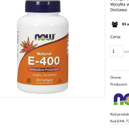
Wysyłka 
Dostawa:
Cena n
83
płatno
Cena:
szt
Ocena:
Producent:
Kod produk
Kod EAN:
7