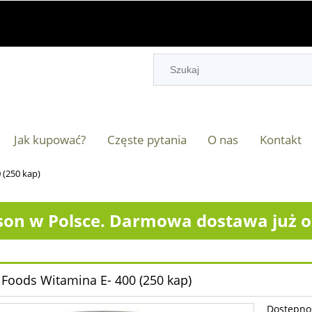
Jak kupować?
Częste pytania
O nas
Kontakt
(250 kap)
on w Polsce. Darmowa dostawa już od
oods Witamina E- 400 (250 kap)
Dostępno