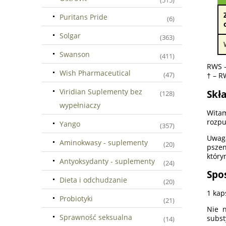
(515)
Puritans Pride
(6)
Solgar
(363)
Swanson
(411)
RWS –
Wish Pharmaceutical
(47)
† – R
Viridian Suplementy bez
Skła
(128)
wypełniaczy
Witam
rozpu
Yango
(357)
Uwaga
Aminokwasy - suplementy
(20)
pszen
który
Antyoksydanty - suplementy
(24)
Spo
Dieta i odchudzanie
(20)
1 kap
Probiotyki
(21)
Nie n
Sprawność seksualna
subs
(14)