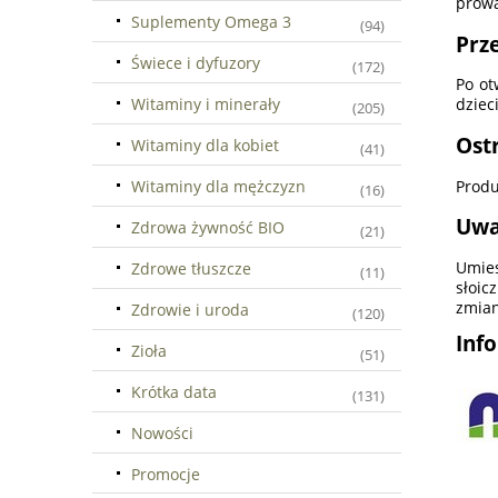
prowa
Suplementy Omega 3
(94)
Prz
Świece i dyfuzory
(172)
Po ot
Witaminy i minerały
dzieci
(205)
Ost
Witaminy dla kobiet
(41)
Witaminy dla mężczyzn
Produ
(16)
Uwa
Zdrowa żywność BIO
(21)
Umies
Zdrowe tłuszcze
(11)
słoic
zmian
Zdrowie i uroda
(120)
Inf
Zioła
(51)
Krótka data
(131)
Nowości
Promocje