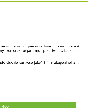
osztów
ciwutleniacz i pierwszą linię obrony przeciwko
hrony komórek organizmu przeciw uszkodzeniom
ds stosuje surowce jakości farmakopealnej a ich
- 400