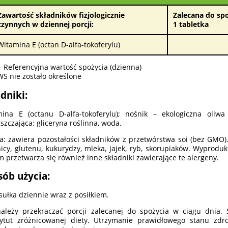
Zawartość składników fizjologicznie
Zalecana do spo
czynnych w dziennej porcji:
1 tabletka
Witamina E (octan D-alfa-tokoferylu)
 Referencyjna wartość spożycia (dzienna)
WS nie zostało określone
dniki:
ina E (octanu D-alfa-tokoferylu); nośnik – ekologiczna oliw
szczająca: gliceryna roślinna, woda.
: zawiera pozostałości składników z przetwórstwa soi (bez GMO).
icy, glutenu, kukurydzy, mleka, jajek, ryb, skorupiaków. Wypro
m przetwarza się również inne składniki zawierające te alergeny.
sób użycia:
sułka dziennie wraz z posiłkiem.
ależy przekraczać porcji zalecanej do spożycia w ciągu dnia
tytut zróżnicowanej diety. Utrzymanie prawidłowego stanu zd