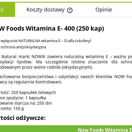
is
Koszty dostawy
Opinie
Cena nie zawiera ewentualnych k
 Foods Witamina E- 400 (250 kap)
płatności
wyłącznie NATURALNA witamina E – D-alfa tokoferyl
ochrona antyoksydacyjna
 Natural marki NOW® zawiera naturalną witaminę E – ważny prze
ksydacji lipidów. Ma szczególnie istotne znaczenie dla oc
dowanym przez wolne rodniki (oksydacyjnym).
achowania bezpieczeństwa i satysfakcji swoich klientów NOW Foo
wcy są regularnie kontrolowani.
tość: 250 kapsułek żelowych
ne spożycie: 1 kapsułka
wanie starcza na: 250 dni
netto: 150 g
tości odżywcze:
Now Foods Witamina E