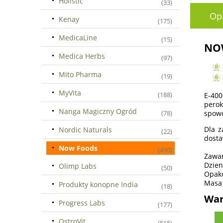
Holistic
(33)
Op
Kenay
(175)
MedicaLine
(15)
NOW
Medica Herbs
(97)
Mito Pharma
(19)
MyVita
(188)
E-400
pero
Nanga Magiczny Ogród
spowo
(78)
Dla z
Nordic Naturals
(22)
dosta
Now Foods
(490)
Zawar
Dzien
Olimp Labs
(50)
Opako
Masa 
Produkty konopne India
(18)
War
Progress Labs
(177)
OstroVit