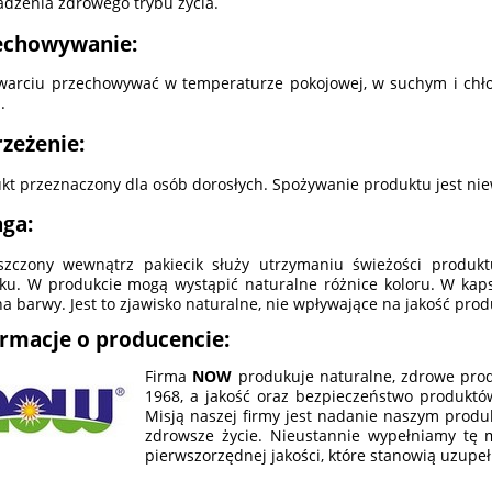
dzenia zdrowego trybu życia.
echowywanie:
warciu przechowywać w temperaturze pokojowej, w suchym i chł
.
rzeżenie:
kt przeznaczony dla osób dorosłych. Spożywanie produktu jest nie
ga:
zczony wewnątrz pakiecik służy utrzymaniu świeżości produkt
zku. W produkcie mogą wystąpić naturalne różnice koloru. W kap
a barwy. Jest to zjawisko naturalne, nie wpływające na jakość prod
ormacje o producencie:
Firma
NOW
produkuje naturalne, zdrowe prod
1968, a jakość oraz bezpieczeństwo produktów
Misją naszej firmy jest nadanie naszym produ
zdrowsze życie. Nieustannie wypełniamy tę m
pierwszorzędnej jakości, które stanowią uzupeł