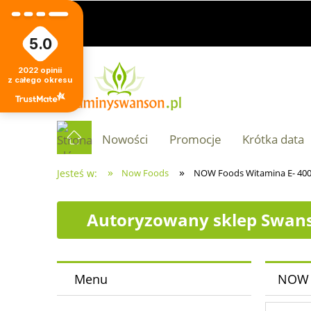
5.0
2022
opinii
z całego okresu
Nowości
Promocje
Krótka data
»
»
Jesteś w:
Now Foods
NOW Foods Witamina E- 400 
Autoryzowany sklep Swans
Menu
NOW F