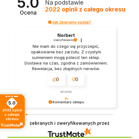
5.0
Na podstawie
2022
opinii
z całego okresu
Ocena
Jak zbieramy opinie?
Norbert
zweryfikowano
Nie mam do czego się przyczepić,
opakowanie bez zarzutu. Z czystym
sumieniem mogę polecić ten sklep.
Dostawa na czas, zgodna z zamówieniem.
Rewelacja, bez zbędnych nerwów.
0
0
wczoraj
Komentarz sklepu
5.0
2022
opinii
Twoje słowa wiele dla nas znaczą! Cieszymy się,
z całego
że zakupy spełniły oczekiwania. Dołożymy
okresu
zebranych i zweryfikowanych przez
starań, by każda kolejna wizyta w naszym sklepie
była równie udana.