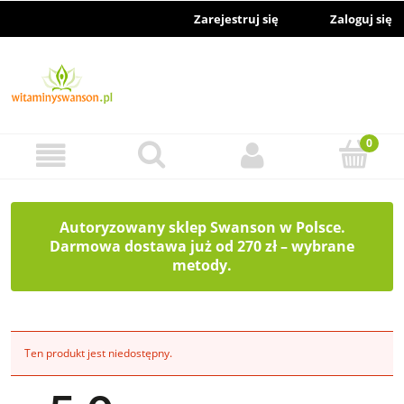
Zarejestruj się
Zaloguj się
Autoryzowany sklep Swanson w Polsce.
Darmowa dostawa już od 270 zł – wybrane
metody.
Ten produkt jest niedostępny.