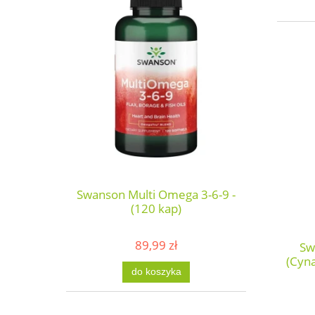
Swanson Multi Omega 3-6-9 -
(120 kap)
89,99 zł
Sw
(Cyn
do koszyka