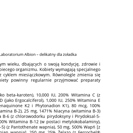
Laboratorium Albion – delikatny dla żoładka
ym wieku, dbających o swoją kondycję, zdrowie i
obiecego organizmu. Kobiety wymagają specjalnego
 z cyklem miesiączkowym. Równolegle zmienia się
iety powinny regularnie przyjmować preparaty
ko beta-karoten), 10,000 IU, 200% Witamina C (z
(jako Ergocalciferol), 1,000 IU, 250% Witamina E
Menaquinone K2 i Phytonadion K1), 80 mcg, 100%
tamina B-2), 25 mg, 1471% Niacyna (witamina B-3)
 B-6 (z chlorowodorku pirydoksyny i Pirydoksal-5-
 200% Witamina B-12 (w postaci metylokobalaminy),
5) (z Pantothenate wapnia), 50 mg, 500% Wapń [z
ian wapnia], 250 mg, 25% Żelazo (z Ferrochel®