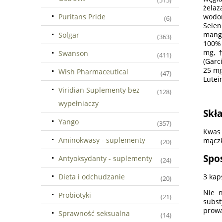
(515)
żelaz
Puritans Pride
wodor
(6)
Selen
manga
Solgar
(363)
100% 
mg, †
Swanson
(411)
(Garc
25 mg
Wish Pharmaceutical
(47)
Lutei
Viridian Suplementy bez
(128)
wypełniaczy
Skła
Yango
(357)
Kwas 
Aminokwasy - suplementy
mączk
(20)
Spo
Antyoksydanty - suplementy
(24)
Dieta i odchudzanie
3 kap
(20)
Nie n
Probiotyki
(21)
subs
prowa
Sprawność seksualna
(14)