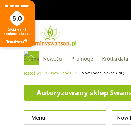
5.0
2022
opinii
z całego okresu
Nowości
Promocje
Krótka data
»
»
Jesteś w:
Now Foods
Now Foods Eve (żelki 90)
Autoryzowany sklep Swans
Menu
Now F