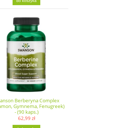
do koszyka
anson Berberyna Complex
amon, Gymnema, Fenugreek)
- (90 kaps.)
62,99 zł