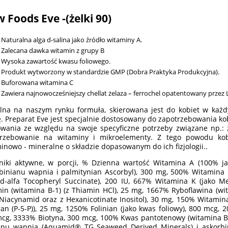
 Foods Eve -(żelki 90)
Naturalna alga d-salina jako źródło witaminy A.
Zalecana dawka witamin z grupy B
Wysoka zawartość kwasu foliowego.
Produkt wytworzony w standardzie GMP (Dobra Praktyka Produkcyjna).
Buforowana witamina C
Zawiera najnowocześniejszy chellat żelaza – ferrochel opatentowany przez 
lna na naszym rynku formuła, skierowana jest do kobiet w każd
. Preparat Eve jest specjalnie dostosowany do zapotrzebowania k
owania ze względu na swoje specyficzne potrzeby związane np.:
trzebowanie na witaminy i mikroelementy. Z tego powodu kob
inowo - mineralne o składzie dopasowanym do ich fizjologii..
niki aktywne, w porcji, % Dzienna wartość Witamina A (100% ja
binianu wapnia i palmitynian Ascorbyl), 300 mg, 500% Witamina D 
 d-alfa Tocopheryl Succinate), 200 IU, 667% Witamina K (jako 
in (witamina B-1) (z Thiamin HCl), 25 mg, 1667% Ryboflawina (wi
 Niacynamid oraz z Hexanicotinate Inositol), 30 mg, 150% Witamina
ran (P-5-P)), 25 mg, 1250% Folinian (jako kwas foliowy), 800 mcg,
cg, 3333% Biotyna, 300 mcg, 100% Kwas pantotenowy (witamina B-
nu wapnia (Aquamid® TG Seaweed Derived Minerals) i askorbin