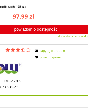
osób
kupiło
195
szt.
97,99 zł
powiadom o dostępności
dodaj do przechowalni
zapytaj o produkt
poleć znajomemu
tu:
E9E5-123E6
33739038029