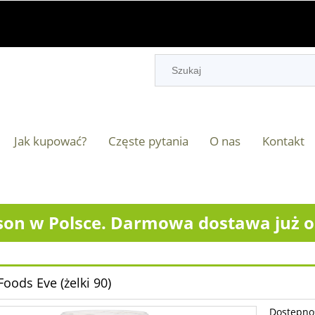
Jak kupować?
Częste pytania
O nas
Kontakt
on w Polsce. Darmowa dostawa już od
oods Eve (żelki 90)
Dostępno