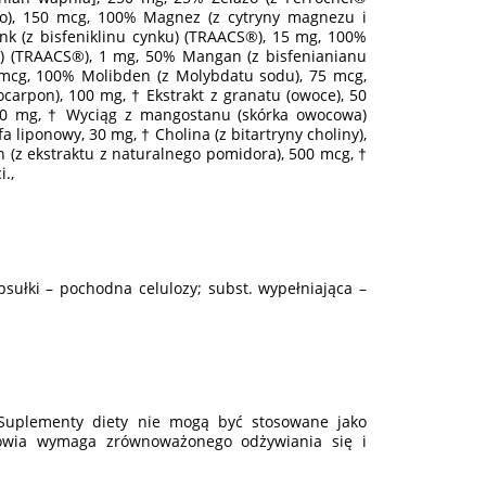
go), 150 mcg, 100% Magnez (z cytryny magnezu i
 (z bisfeniklinu cynku) (TRAACS®), 15 mg, 100%
i) (TRAACS®), 1 mg, 50% Mangan (z bisfenianianu
mcg, 100% Molibden (z Molybdatu sodu), 75 mcg,
arpon), 100 mg, † Ekstrakt z granatu (owoce), 50
 50 mg, † Wyciąg z mangostanu (skórka owocowa)
 liponowy, 30 mg, † Cholina (z bitartryny choliny),
en (z ekstraktu z naturalnego pomidora), 500 mcg, †
i.,
ułki – pochodna celulozy; subst. wypełniająca –
. Suplementy diety nie mogą być stosowane jako
rowia wymaga zrównoważonego odżywiania się i