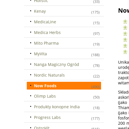
Holistic
(33)
Now
Kenay
(175)
MedicaLine
(15)
Medica Herbs
(97)
Mito Pharma
(19)
MyVita
(188)
Unika
Nanga Magiczny Ogród
(78)
urodę
trakt
Nordic Naturals
(22)
zapo
witam
Now Foods
(490)
Skład
Olimp Labs
askor
(50)
(jako
Produkty konopne India
Thiam
(18)
(jako
Progress Labs
fosfo
(177)
200 m
OstroVit
węgla