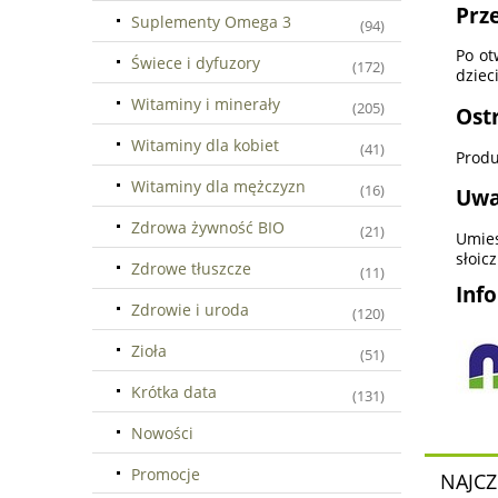
Prz
Suplementy Omega 3
(94)
Po ot
Świece i dyfuzory
(172)
dzieci
Witaminy i minerały
(205)
Ost
Witaminy dla kobiet
(41)
Produ
Witaminy dla mężczyzn
(16)
Uwa
Zdrowa żywność BIO
(21)
Umies
słoic
Zdrowe tłuszcze
(11)
Inf
Zdrowie i uroda
(120)
Zioła
(51)
Krótka data
(131)
Nowości
Promocje
NAJCZ