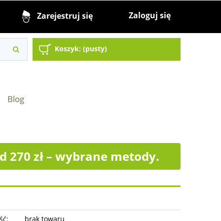
Zaloguj się
Zarejestruj się
Koszyk:
(pusty)
Blog
 270 zł – wybrane metody.
ść:
brak towaru