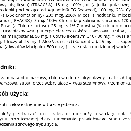
awy bisglicyna) (TRAACS®), 18 mg, 100% Jod (z jodku potasowe
otlenki pochodzące od Aquamin® TG Seaweed), 100 mg, 25% Cynk
 (z L-Selenometioniny), 200 mcg, 286% Miedź (z nadtlenku miedz
nu) (TRAACS®), 2 mg, 100% Chrom (z pikolinianu chromu), 120 
Potas (z Chlorek potasu), 25 mg, < 1% Żurawina (Vaccinium macroc
 Organiczny Acai (Euterpe oleracea) (Skóra Owocowa i Pulpa),
inia mangostana), 50 mg, † CoQ10 (koenzym Q10), 30 mg, † Kwas alfa
, † Inozytol, 25 mg, † Aloe Vera (Liść) (Koncentrat), 25 mg, † Likop
na (z kwiatów Marigold), 500 mcg, † † Nie ustalono dziennej wartośc
dniki:
gamma-aminomasłowy; chlorow odorek pirydoksyny; materiał kaps
aryżowa; subst. przeciwzbrylające – kwas stearynowy, krzemionka.
sób użycia:
sułki żelowe dziennie w trakcie jedzenia.
ależy przekraczać porcji zalecanej do spożycia w ciągu dnia
tytut zróżnicowanej diety. Utrzymanie prawidłowego stanu zd
dzenia zdrowego trybu życia.